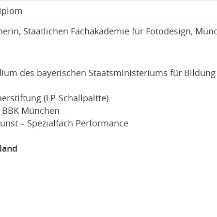
Diplom
nerin, Staatlichen Fachakademie für Fotodesign, Mün
endium des bayerischen Staatsministeriums für Bildun
rstiftung (LP-Schallpaltte)
g) BBK München
Kunst – Spezialfach Performance
sland