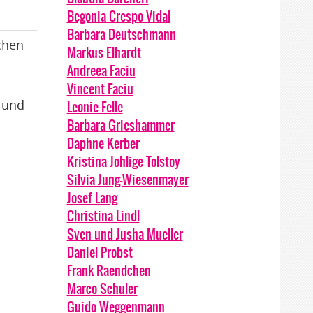
Begonia Crespo Vidal
Barbara Deutschmann
chen
Markus Elhardt
Andreea Faciu
Vincent Faciu
g und
Leonie Felle
Barbara Grieshammer
Daphne Kerber
Kristina Johlige Tolstoy
Silvia Jung-Wiesenmayer
Josef Lang
Christina Lindl
Sven und Jusha Mueller
Daniel Probst
Frank Raendchen
Marco Schuler
Guido Weggenmann